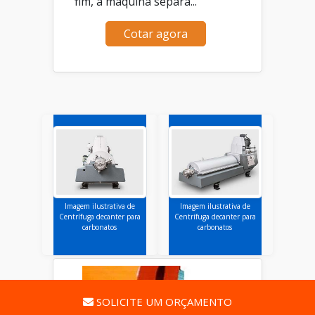
fim, a máquina separa...
Cotar agora
Imagem ilustrativa de
Imagem ilustrativa de
Centrífuga decanter para
Centrífuga decanter para
carbonatos
carbonatos
SOLICITE UM ORÇAMENTO