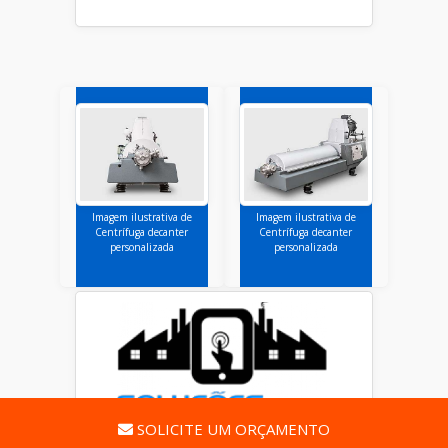
Imagem ilustrativa de
Imagem ilustrativa de
Centrífuga decanter
Centrífuga decanter
personalizada
personalizada
SOLICITE UM ORÇAMENTO