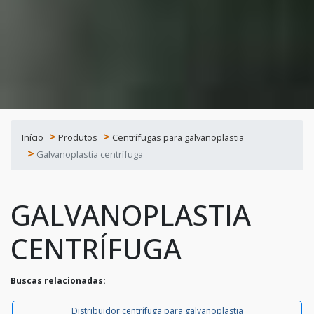
Início
Produtos
Centrífugas para galvanoplastia
Galvanoplastia centrífuga
GALVANOPLASTIA
CENTRÍFUGA
Buscas relacionadas:
Distribuidor centrífuga para galvanoplastia