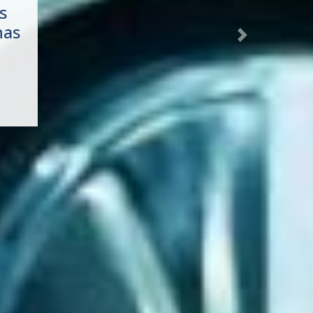
nas
Next