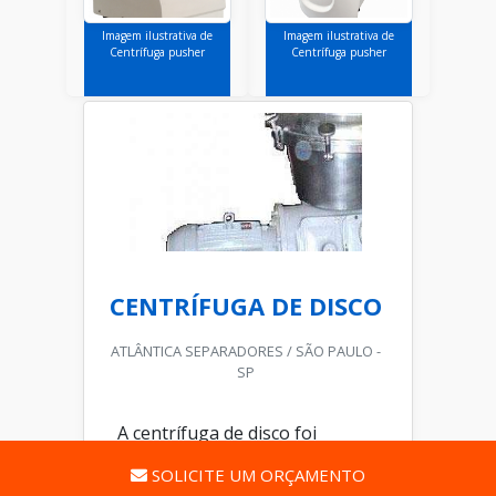
Imagem ilustrativa de
Imagem ilustrativa de
Centrífuga pusher
Centrífuga pusher
CENTRÍFUGA DE DISCO
ATLÂNTICA SEPARADORES / SÃO PAULO -
SP
A centrífuga de disco foi
produzida com a intenção de
SOLICITE UM ORÇAMENTO
separar sólidos de misturas